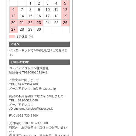
1
2
3
4
5
6
7
8
9
10
11
12
13
14
15
16
17
18
19
20
21
22
23
24
25
26
27
28
29
30
は定休日です
インターネットで24時間お受けしておりま
す。
ジェイディジャパン株式会社
登録番号 T9120901021941
ご注文等に関しまして
TEL：072-730-7900
メールアドレス：info@razor.co.jp
商品の不具合や操作方法等に関しまして
TEL：0120-528-548
メールアドレス：
JD-customerservice@razor.co.jp
FAX：072-730-7400
受付時間：10：00～17：00
時間外、及び祝祭日・定休日のお問い合わ
せ・
商品発送については、翌営業日以降となりま