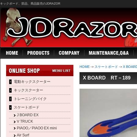
キックボード、部品、商品販売のJDRAZOR
HOME
->
スケートボード
->
X BOAR
X BOARD RT－189
電動キックスクーター
キックスクーター
トレーニングバイク
スケートボード
J BOARD EX
V TRUCK
PIAOO／PIAOO EX mini
Air Surf