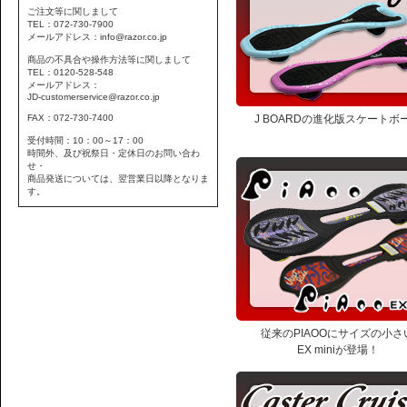
ご注文等に関しまして
TEL：072-730-7900
メールアドレス：info@razor.co.jp
商品の不具合や操作方法等に関しまして
TEL：0120-528-548
メールアドレス：
JD-customerservice@razor.co.jp
FAX：072-730-7400
J BOARDの進化版スケートボ
受付時間：10：00～17：00
時間外、及び祝祭日・定休日のお問い合わ
せ・
商品発送については、翌営業日以降となりま
す。
従来のPIAOOにサイズの小さ
EX miniが登場！