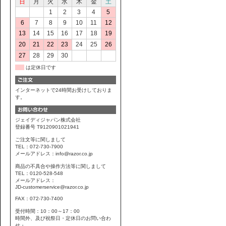
日
月
火
水
木
金
土
1
2
3
4
5
6
7
8
9
10
11
12
13
14
15
16
17
18
19
20
21
22
23
24
25
26
27
28
29
30
は定休日です
インターネットで24時間お受けしておりま
す。
ジェイディジャパン株式会社
登録番号 T9120901021941
ご注文等に関しまして
TEL：072-730-7900
メールアドレス：info@razor.co.jp
商品の不具合や操作方法等に関しまして
TEL：0120-528-548
メールアドレス：
JD-customerservice@razor.co.jp
FAX：072-730-7400
受付時間：10：00～17：00
時間外、及び祝祭日・定休日のお問い合わ
せ・