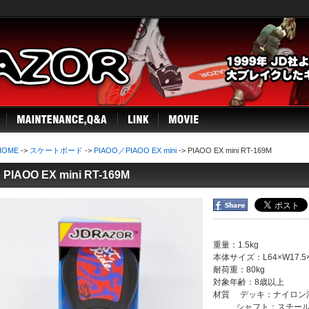
HOME
->
スケートボード
->
PIAOO／PIAOO EX mini
-> PIAOO EX mini RT-169M
PIAOO EX mini RT-169M
重量：1.5kg
本体サイズ：L64×W17.5×
耐荷重：80kg
対象年齢：8歳以上
材質 デッキ：ナイロン
シャフト：スチー