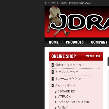
キックボード、部品、商品販売のJDRAZOR
電動キックスクーター
キックスクーター
トレーニングバイク
スケートボード
J BOARD EX
V TRUCK
PIAOO／PIAOO EX mini
Air Surf