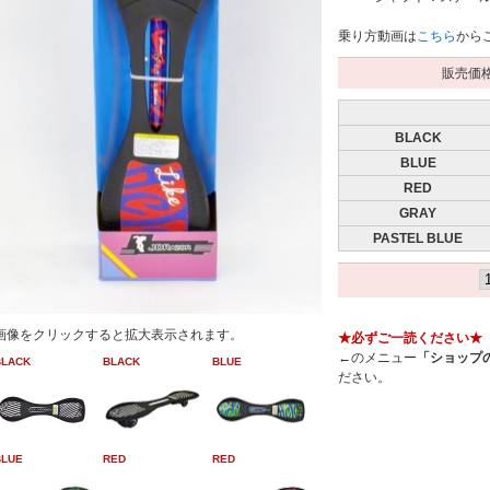
乗り方動画は
こちら
から
販売価格 
BLACK
BLUE
RED
GRAY
PASTEL BLUE
画像をクリックすると拡大表示されます。
★必ずご一読ください★
←のメニュー
「ショップ
BLACK
BLACK
BLUE
ださい。
BLUE
RED
RED