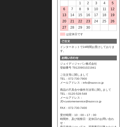
1
2
3
4
5
6
7
8
9
10
11
12
13
14
15
16
17
18
19
20
21
22
23
24
25
26
27
28
29
30
は定休日です
インターネットで24時間お受けしておりま
す。
ジェイディジャパン株式会社
登録番号 T9120901021941
ご注文等に関しまして
TEL：072-730-7900
メールアドレス：info@razor.co.jp
商品の不具合や操作方法等に関しまして
TEL：0120-528-548
メールアドレス：
JD-customerservice@razor.co.jp
FAX：072-730-7400
受付時間：10：00～17：00
時間外、及び祝祭日・定休日のお問い合わ
せ・
商品発送については、翌営業日以降となりま