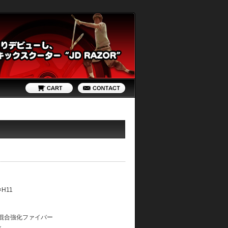
H11
混合強化ファイバー
ル