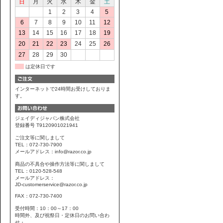
日
月
火
水
木
金
土
1
2
3
4
5
6
7
8
9
10
11
12
13
14
15
16
17
18
19
20
21
22
23
24
25
26
27
28
29
30
は定休日です
インターネットで24時間お受けしておりま
す。
ジェイディジャパン株式会社
登録番号 T9120901021941
ご注文等に関しまして
TEL：072-730-7900
メールアドレス：info@razor.co.jp
商品の不具合や操作方法等に関しまして
TEL：0120-528-548
メールアドレス：
JD-customerservice@razor.co.jp
FAX：072-730-7400
受付時間：10：00～17：00
時間外、及び祝祭日・定休日のお問い合わ
せ・