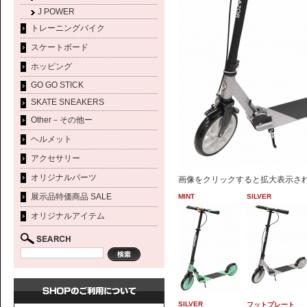
J POWER
トレーニングバイク
スケートボード
ホッピング
GO GO STICK
SKATE SNEAKERS
Other－その他ー
ヘルメット
アクセサリー
オリジナルパーツ
画像をクリックすると拡大表示さ
展示品特価商品 SALE
MINT
SILVER
オリジナルアイテム
SILVER
フットプレート