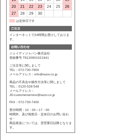
20
21
22
23
24
25
26
27
28
29
30
は定休日です
インターネットで24時間お受けしておりま
す。
ジェイディジャパン株式会社
登録番号 T9120901021941
ご注文等に関しまして
TEL：072-730-7900
メールアドレス：info@razor.co.jp
商品の不具合や操作方法等に関しまして
TEL：0120-528-548
メールアドレス：
JD-customerservice@razor.co.jp
FAX：072-730-7400
受付時間：10：00～17：00
時間外、及び祝祭日・定休日のお問い合わ
せ・
商品発送については、翌営業日以降となりま
す。