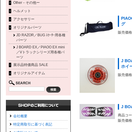
Other－その他ー
ヘルメット
PIA
アクセサリー
グ
オリジナルパーツ
販売価格 
JD RAZOR／BUG ｽｸｰﾀｰ用各種
パーツ
J BOARD EX／PIAOO EX mini
／Vトラックシリーズ用各種パ
ーツ
J BO
展示品特価商品 SALE
ホイ
オリジナルアイテム
販売価格 
J B
商品コード
会社概要
販売価格 
特定商取引に基づく表記