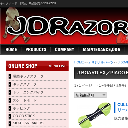
キックボード、部品、商品販売のJDRAZOR
HOME
->
オリジナルパーツ
->
J BO
J BOARD EX／PIAO
電動キックスクーター
キックスクーター
1 / 1 ページ （1～9件目 / 全9件）
トレーニングバイク
スケートボード
CUL
ホッピング
リー
GO GO STICK
販売価格 
SKATE SNEAKERS