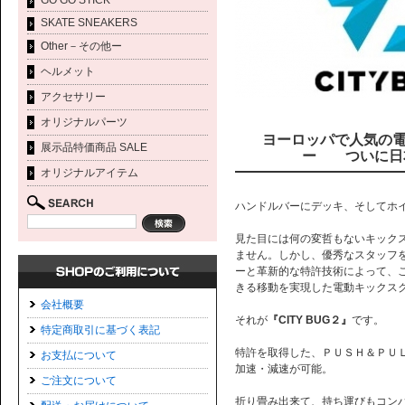
GO GO STICK
SKATE SNEAKERS
Other－その他ー
ヘルメット
アクセサリー
オリジナルパーツ
ヨーロッパで人気の電
展示品特価商品 SALE
ー ついに日
オリジナルアイテム
ハンドルバーにデッキ、そしてホ
見た目には何の変哲もないキック
ません。しかし、優秀なスタッフ
ーと革新的な特許技術によって、
きる移動を実現した電動キックス
会社概要
それが
『CITY BUG２』
です。
特定商取引に基づく表記
特許を取得した、ＰＵＳＨ＆ＰＵ
お支払について
加速・減速が可能。
ご注文について
折り畳み出来て、持ち運びもコン