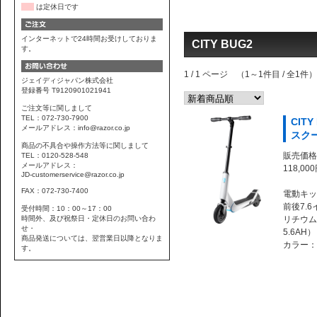
は定休日です
インターネットで24時間お受けしておりま
CITY BUG2
す。
1 / 1 ページ （1～1件目 / 全1件）
ジェイディジャパン株式会社
登録番号 T9120901021941
ご注文等に関しまして
TEL：072-730-7900
CIT
メールアドレス：info@razor.co.jp
スク
商品の不具合や操作方法等に関しまして
販売価格 
TEL：0120-528-548
メールアドレス：
118,000
JD-customerservice@razor.co.jp
FAX：072-730-7400
電動キッ
前後7.
受付時間：10：00～17：00
時間外、及び祝祭日・定休日のお問い合わ
リチウム
せ・
5.6AH）
商品発送については、翌営業日以降となりま
カラー：W
す。