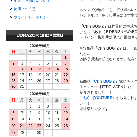
配送・お届けについて
使用上の注意
スタンドが無くても、折り畳みレ
ハンドルバーを少し手前に倒す事
プライバシーポリシー
『CITY BUG２』
は世界的に権威
ひとつである【IF DESIGN AWA
デザイン・機能共に優れた電動キ
2026年08月
※当商品
『CITY BUG ２』
は、一
日
月
火
水
木
金
土
ださい。
1
道路交通法違反になります。私有
2
3
4
5
6
7
8
9
10
11
12
13
14
15
16
17
18
19
20
21
22
23
24
25
26
27
28
29
新商品
『CITY BUG２』
電動キッ
30
31
ＴＶショー【TERE MATIN】で
紹介されました！！
2026年09月
こちら（YOUTUBE）
から見られ
日
月
火
水
木
金
土
い！！
1
2
3
4
5
※外部リンクです
6
7
8
9
10
11
12
13
14
15
16
17
18
19
20
21
22
23
24
25
26
27
28
29
30